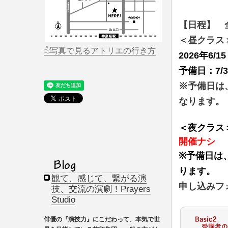
【日程】 
＜昼クラス＞
写真で見るアトリエの行き方
2026年6/
予備日：7/
※予備日は
なります。
＜夜クラ
開催ナシ
※予備日は
ります。
観て、感じて、繋がる演
申し込みフ
技、交流の演劇！Prayers
Studio
俳優の『演技力』にこだわって、本気で世