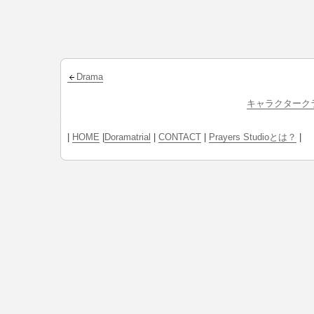
Drama
キャラクターク
|
HOME
|
Doramatrial
|
CONTACT
|
Prayers Studioとは？
|