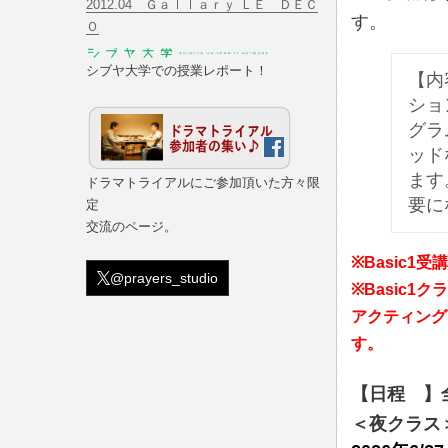
2012.04 Ｇａｌｌａｒｙ ＬＥ ＤＥＣ
す。
Ｏ
シブヤ大学での授業レポート！
【内
ショ
グラ
ッド
ます
ドラマトライアルにご参加頂いた方々限
要に
定
交流のページ。
※Basic
@prayers_studio
※Basic
アクティング
す。
【日程 】
＜夜クラ