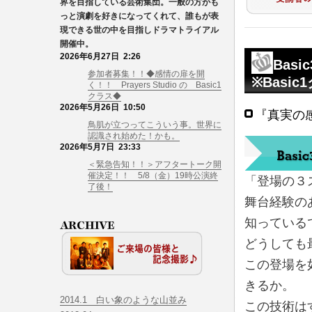
界を目指している芸術集団。一般の方がも
っと演劇を好きになってくれて、誰もが表
現できる世の中を目指しドラマトライアル
開催中。
2026年6月27日 2:26
Basi
参加者募集！！◆感情の扉を開
※Basi
く！！ Prayers Studio の Basic1
クラス◆
2026年5月26日 10:50
『真実の感
鳥肌が立つってこういう事。世界に
認識され始めた！かも。
2026年5月7日 23:33
＜緊急告知！！＞アフタートーク開
催決定！！ 5/8（金）19時公演終
「登場の３
了後！
舞台経験の
知っている
どうしても
この登場を
きるか。
2014.1 白い象のような山並み
この技術は