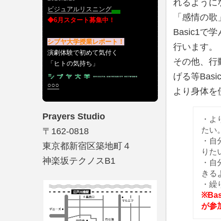
れるように
ビジュアルリスニング
「感情の歌
◆6月スタート募集中！
Basic
シブヤ大学授業レポート！
行います。
演劇体験で初めて気付く
その他、行
「ヒトの気持ち」
げる等Ba
○○○
より身体を
Prayers Studio
・よ
たい
〒162-0818
・自
東京都新宿区築地町４
りた
神楽坂テクノスB1
・自
きる
・繰
※B
が参